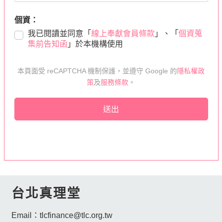
個資：
我已閱讀並同意「
線上奉獻會員條款
」、「
個資蒐
集前告知函
」於本機構使用
本頁面受 reCAPTCHA 機制保護，並遵守 Google 的
隱私權政
策
及
服務條款
。
送出
台北真理堂
Email：
tlcfinance@tlc.org.tw