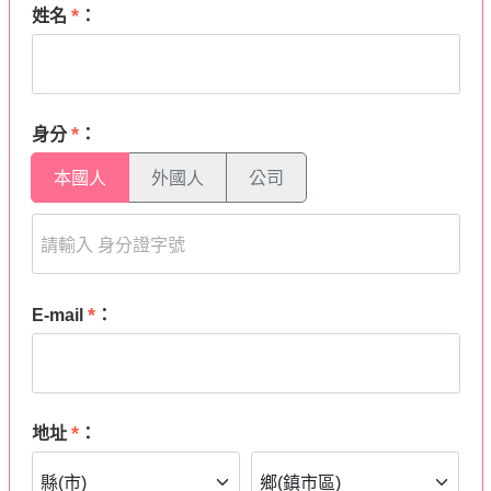
*
姓名
：
*
身分
：
本國人
外國人
公司
*
E-mail
：
*
地址
：