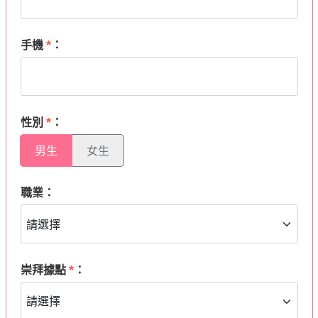
*
手機
：
*
性別
：
男生
女生
職業：
*
崇拜據點
：