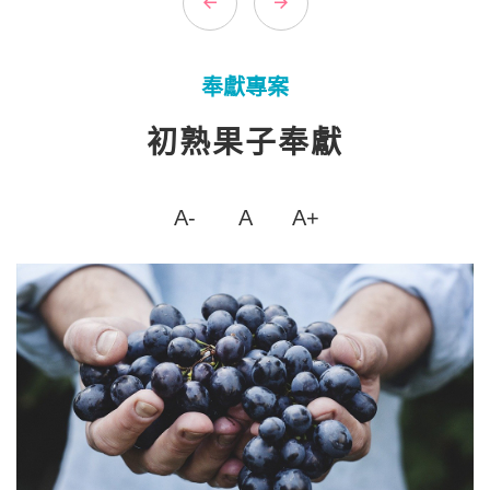
奉獻專案
初熟果子奉獻
A-
A
A+