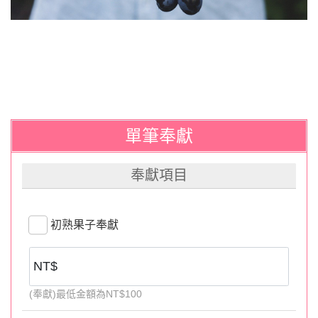
單筆奉獻
奉獻項目
初熟果子奉獻
(奉獻)最低金額為NT$100